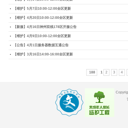
【维护】5月7日10:00-12:00全区更新
【维护】4月20日10:00-12:00全区更新
【新服】4月16日神州双线178区开服公告
【维护】4月9日10:00-12:00全区更新
【公告】4月1日服务器数据互通公告
【维护】3月16日14:00-16:00全区更新
1
188
2
3
4
Copyr